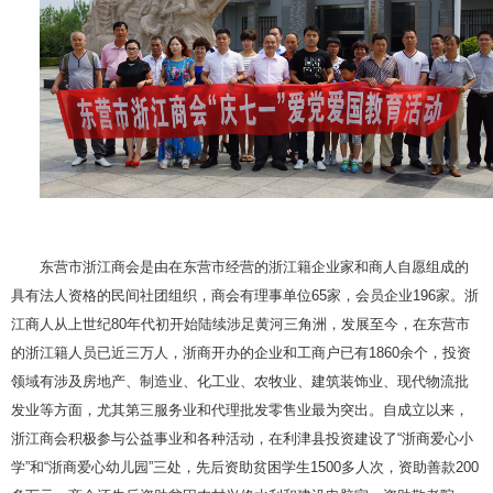
东营市浙江商会是由在东营市经营的浙江籍企业家和商人自愿组成的
具有法人资格的民间社团组织，商会有理事单位65家，会员企业196家。浙
江商人从上世纪80年代初开始陆续涉足黄河三角洲，发展至今，在东营市
的浙江籍人员已近三万人，浙商开办的企业和工商户已有1860余个，投资
领域有涉及房地产、制造业、化工业、农牧业、建筑装饰业、现代物流批
发业等方面，尤其第三服务业和代理批发零售业最为突出。自成立以来，
浙江商会积极参与公益事业和各种活动，在利津县投资建设了“浙商爱心小
学”和“浙商爱心幼儿园”三处，先后资助贫困学生1500多人次，资助善款200