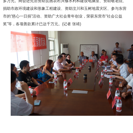
多万元。商会还先后资助贫困农村兴修水利和建设电脑室、资助敬老院、
捐助市政环境建设和形象工程建设、资助汶川和玉树地震灾区、参与东营
市的“慈心一日捐”活动、资助广大社会青年创业，荣获东营市“社会公益
奖”等，各项善款累计已达千万元。(记者 张靖)